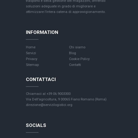
trasporto e della gestione dei magazzini, offrendo
soluzioni adeguate in grado di migliorare e
ottimizzare l’intera catena di approvvigionamento.
INFORMATION
Home
Chi siamo
Servizi
Blog
Privacy
Cookie Policy
Sitemap
Contatti
CONTATTACI
Chiamaci al +39 06.9003300
Via Dell’agricoltura, 9 00065 Fiano Romano (Roma)
direzione@servizilogistici.org
SOCIALS