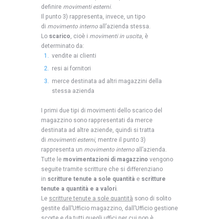
definire
movimenti esterni
.
Il punto 3) rappresenta, invece, un tipo
di
movimento interno
all’azienda stessa.
Lo
scarico
, cioè i
movimenti in uscita
, è
determinato da:
vendite ai clienti
resi ai fornitori
merce destinata ad altri magazzini della
stessa azienda
I primi due tipi di movimenti dello scarico del
magazzino sono rappresentati da merce
destinata ad altre aziende, quindi si tratta
di
movimenti esterni
, mentre il punto 3)
rappresenta un
movimento interno
all’azienda.
Tutte le
movimentazioni di magazzino
vengono
seguite tramite scritture che si differenziano
in
scritture tenute a sole quantità
e
scritture
tenute a quantità e a valori
.
Le
scritture tenute a sole quantità
sono di solito
gestite dall’Ufficio magazzino, dall’Ufficio gestione
scorte e da tutti quegli uffici per cui non è