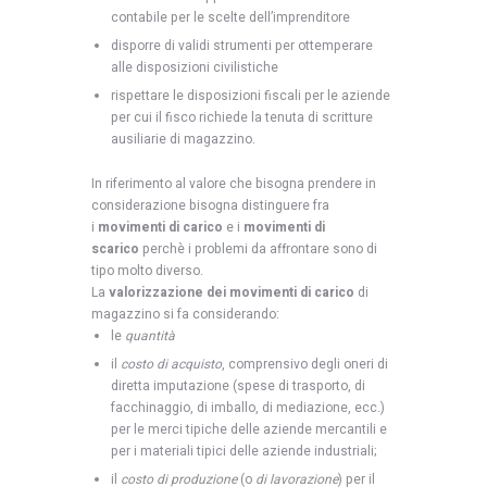
contabile per le scelte dell’imprenditore
disporre di validi strumenti per ottemperare
alle disposizioni civilistiche
rispettare le disposizioni fiscali per le aziende
per cui il fisco richiede la tenuta di scritture
ausiliarie di magazzino.
In riferimento al valore che bisogna prendere in
considerazione bisogna distinguere fra
i
movimenti di carico
e i
movimenti di
scarico
perchè i problemi da affrontare sono di
tipo molto diverso.
La
valorizzazione dei movimenti di carico
di
magazzino si fa considerando:
le
quantità
il
costo di acquisto
, comprensivo degli oneri di
diretta imputazione (spese di trasporto, di
facchinaggio, di imballo, di mediazione, ecc.)
per le merci tipiche delle aziende mercantili e
per i materiali tipici delle aziende industriali;
il
costo di produzione
(o
di lavorazione
) per il