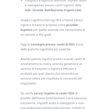
Trasporto e logistica televisori, impianti audio
e videogames presso centri logistici della
Gdo
. (
Grande distribuzione Organizzata
)
Gruppo Logistico Out-Log oltre a fornire servizi
logistici di base si propone come
provider
logistico
per quelle aziende che necessitano di
un servizio a 360 gradi.
Oggi la
consegna presso centri di GDO
e’una
delle pratiche logistiche più caotiche.
Avendo partner logistici presso svariati centri di
smistamento la nostra azienda garantisce un
servizio di trasporto e logistica efficace e
puntuale per quel cliente che necessita un
servizio celere per rispettare le necessità del
negoziante.
Se cerchi
servizi logistici in centri GDO
di
prodotti dell’Home Entertainment come televisori,
lcd plasma, impianti audio e videogiochi o vuoi
una quotazione logistica del servizio, rivolgiti al