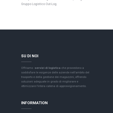
Gruppo Logistico Out-Log.
SU DI NOI
Offriamo
servizi di logistica
che provvedono a
soddisfare le esigenze delle aziende nell’ambito del
trasporto e della gestione dei magazzini, offrendo
soluzioni adeguate in grado di migliorare e
ottimizzare l’intera catena di approvvigionamento.
INFORMATION